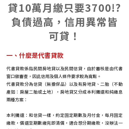
貸10萬月繳只要3700!?
聯絡我們
信用貸款
負債過高，信用異常皆
房屋貸款
可貸！
企業貸款
青年創業貸款
一、什麼是代書貸款
代書貸款
代書貸款係指民間房地貸以及民間信貸，由於審核是由代書
窗口做審查，因此信用及個人條件要求較為寬鬆。
萬物商品貸款
代書貸款分為信貸（無擔保品）以及有房地貸、二胎（不動
產如：房屋二胎或土地），房地貸又分成本利攤還和純繳息
債務協商
兩種方案：
本利攤還：和信貸一樣，約定固定期數及月付金，每月固定
繳款，償還至期數繳完即清償，適合想分期繳款，沒辦法一