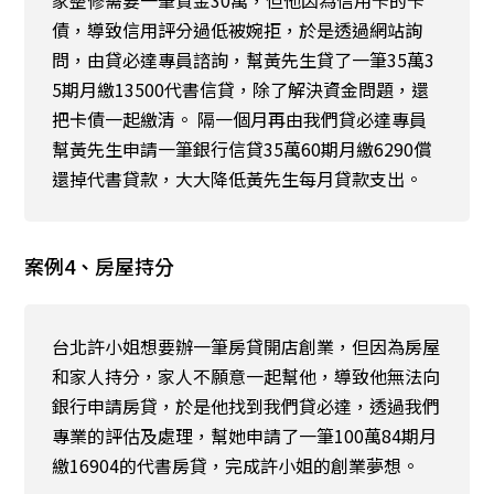
家整修需要一筆資金30萬，但他因為信用卡的卡
債，導致信用評分過低被婉拒，於是透過網站詢
問，由貸必達專員諮詢，幫黃先生貸了一筆35萬3
5期月繳13500代書信貸，除了解決資金問題，還
把卡債一起繳清。 隔一個月再由我們貸必達專員
幫黃先生申請一筆銀行信貸35萬60期月繳6290償
還掉代書貸款，大大降低黃先生每月貸款支出。
案例4、房屋持分
台北許小姐想要辦一筆房貸開店創業，但因為房屋
和家人持分，家人不願意一起幫他，導致他無法向
銀行申請房貸，於是他找到我們貸必達，透過我們
專業的評估及處理，幫她申請了一筆100萬84期月
繳16904的代書房貸，完成許小姐的創業夢想。