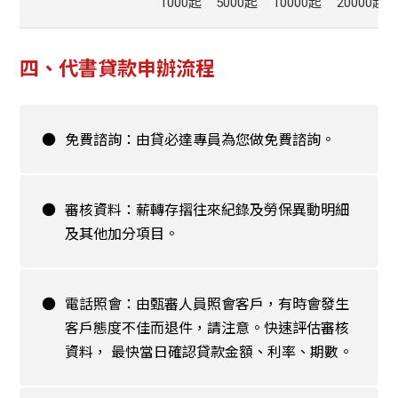
1000起
5000起
10000起
20000起
四、代書貸款申辦流程
●
免費諮詢：由貸必達專員為您做免費諮詢。
●
審核資料：薪轉存摺往來紀錄及勞保異動明細
及其他加分項目。
●
電話照會：由甄審人員照會客戶，有時會發生
客戶態度不佳而退件，請注意。快速評估審核
資料， 最快當日確認貸款金額、利率、期數。