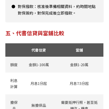
●
對保撥款：核准後準備相關資料，約時間地點
對保簽約，對保完成後立即撥款。
五、代書信貸與當鋪比較
代書信貸
當鋪
額度
金額1-100萬
金額1-20萬
利息
月息1分起
月息7.5分起
計算
擔保
需要抵押行照，甚至抵
無擔保品
品
押汽、機車